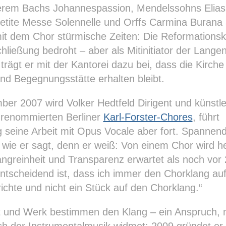
erem Bachs Johannespassion, Mendelssohns Elias
etite Messe Solennelle und Orffs Carmina Burana 
mit dem Chor stürmische Zeiten: Die Reformationski
hließung bedroht – aber als Mitinitiator der Lange
trägt er mit der Kantorei dazu bei, dass die Kirche
nd Begegnungsstätte erhalten bleibt.
er 2007 wird Volker Hedtfeld Dirigent und künstle
 renommierten Berliner
Karl-Forster-Chores
, führt
ig seine Arbeit mit Opus Vocale aber fort. Spannen
wie er sagt, denn er weiß: Von einem Chor wird h
ngreinheit und Transparenz erwartet als noch vor
ntscheidend ist, dass ich immer den Chorklang auf
ichte und nicht ein Stück auf den Chorklang.“
 und Werk bestimmen den Klang – ein Anspruch, 