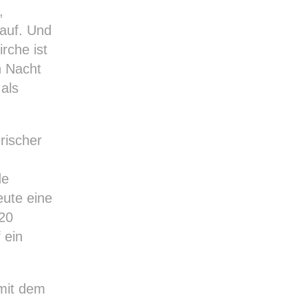
,
auf. Und
rche ist
n Nacht
 als
rischer
de
eute eine
 20
 ein
mit dem