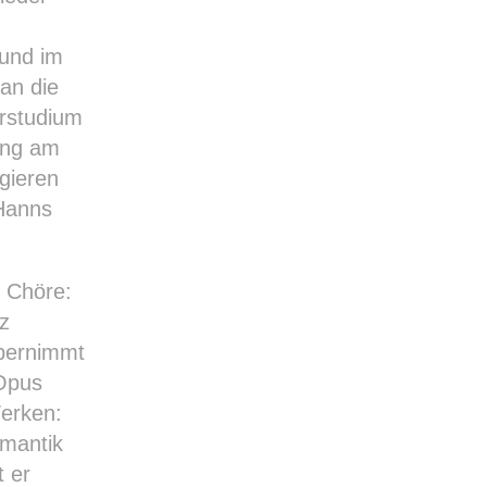
 und im
 an die
erstudium
ung am
gieren
 Hanns
i Chöre:
z
bernimmt
 Opus
Werken:
mantik
t er