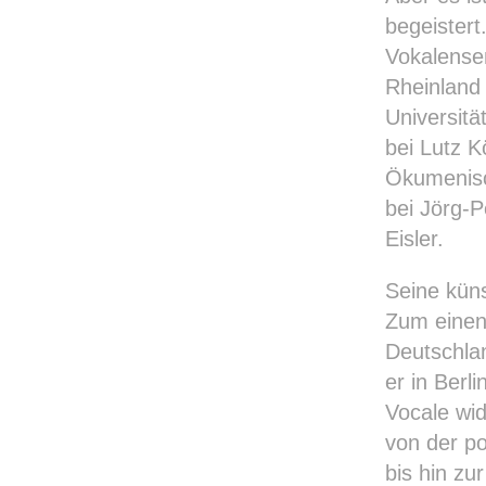
begeistert
Vokalense
Rheinland 
Universitä
bei Lutz K
Ökumenisch
bei Jörg-P
Eisler.
Seine küns
Zum einen
Deutschl
er in Berl
Vocale wid
von der p
bis hin zu