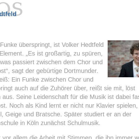
os
dtfeld
unke überspringt, ist Volker Hedtfeld
Element. „Es ist großartig, zu spüren,
twas passiert zwischen dem Chor und
st“, sagt der gebürtige Dortmunder.
eiß: Ein Funke zwischen Chor und
ringt auch auf die Zuhörer über, reißt sie mit, löst
aus. Seine Leidenschaft für die Musik ist dabei fas
bst. Noch als Kind lernt er nicht nur Klavier spielen
, Geige und Bratsche. Später studiert er an der
schule in Köln zunächst Schulmusik.
t vor allem die Arbeit mit Stimmen, die ihn immer w