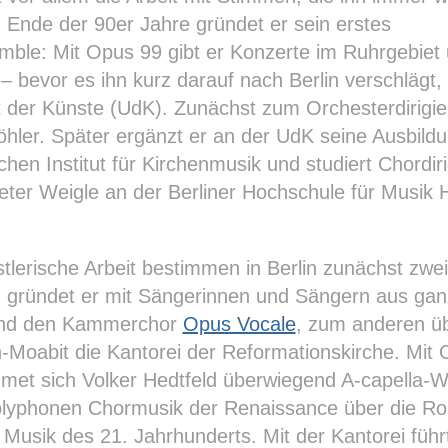
. Ende der 90er Jahre gründet er sein erstes
mble: Mit Opus 99 gibt er Konzerte im Ruhrgebiet
– bevor es ihn kurz darauf nach Berlin verschlägt,
t der Künste (UdK). Zunächst zum Orchesterdirigi
öhler. Später ergänzt er an der UdK seine Ausbild
en Institut für Kirchenmusik und studiert Chordiri
eter Weigle an der Berliner Hochschule für Musik
tlerische Arbeit bestimmen in Berlin zunächst zwe
 gründet er mit Sängerinnen und Sängern aus gan
and den Kammerchor
Opus Vocale
, zum anderen ü
in-Moabit die Kantorei der Reformationskirche. Mit
met sich Volker Hedtfeld überwiegend A-capella-
olyphonen Chormusik der Renaissance über die Ro
r Musik des 21. Jahrhunderts. Mit der Kantorei führ