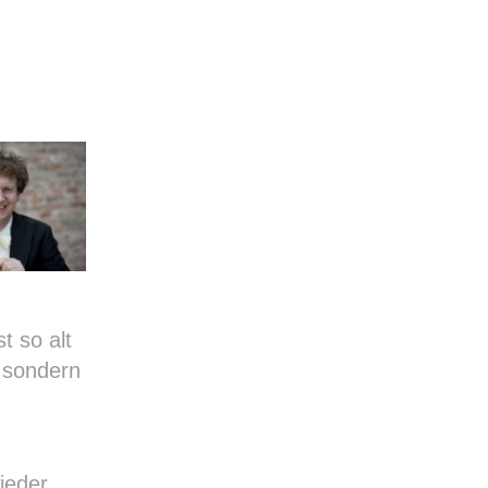
t so alt
, sondern
ieder