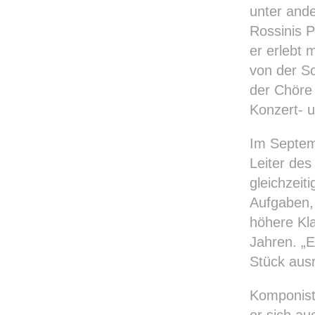
unter and
Rossinis P
er erlebt 
von der Sc
der Chöre 
Konzert- u
Im Septemb
Leiter des
gleichzeit
Aufgaben, 
höhere Kla
Jahren. „E
Stück ausr
Komponist