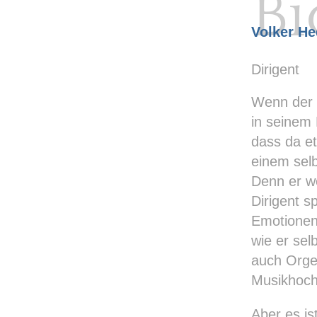
Bi
Volker He
Dirigent
Wenn der F
in seinem 
dass da e
einem selb
Denn er w
Dirigent sp
Emotionen 
wie er sel
auch Orgel
Musikhoch
Aber es is